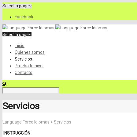
Select a page
Facebook
Select a page
Inicio
Quienes somos
Servicios
Prueba tu nivel
Contacto
Servicios
Language Force Idiomas
>
Servicios
INSTRUCCIÓN